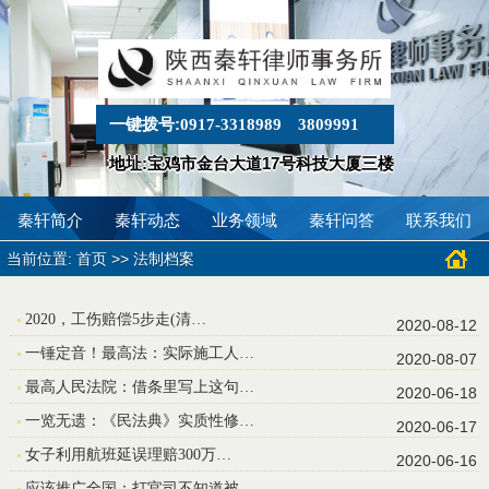
一键拨号:
0917-3318989
3809991
地址:宝鸡市金台大道17号科技大厦三楼
秦轩简介
秦轩动态
业务领域
秦轩问答
联系我们
当前位置:
>>
首页
法制档案
2020，工伤赔偿5步走(清…
2020-08-12
一锤定音！最高法：实际施工人…
2020-08-07
最高人民法院：借条里写上这句…
2020-06-18
一览无遗：《民法典》实质性修…
2020-06-17
女子利用航班延误理赔300万…
2020-06-16
应该推广全国：打官司不知道被…