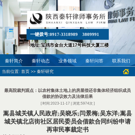
一键拨号:
0917-3318989
3809991
地址:宝鸡市金台大道17号科技大厦三楼
秦轩简介
秦轩动态
业务领域
秦轩问答
联系我们
当前位置:
>>
首页
秦轩研究
最高院裁判观点：以农村集体土地上的房屋偿还非集体经济组织成员
借款的协议效力及法律后果
[ 时间:2023-11-17 | 浏览:
5974
次 ]
嵩县城关镇人民政府
;
吴晓乐
;
闫景梅
;
吴东洋
;
嵩县
城关镇北店街社区居民委员会借款合同纠纷申请
再审民事裁定书