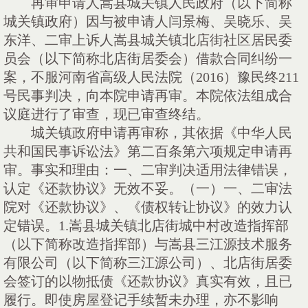
再审申请人嵩县城关镇人民政府（以下简称
城关镇政府）因与被申请人闫景梅、吴晓乐、吴
东洋、二审上诉人嵩县城关镇北店街社区居民委
员会（以下简称北店街居委会）借款合同纠纷一
案，不服河南省高级人民法院（
2016）豫民终211
号民事判决，向本院申请再审。本院依法组成合
议庭进行了审查，现已审查终结。
城关镇政府申请再审称，其依据《中华人民
共和国民事诉讼法》第二百条第六项规定申请再
审。事实和理由：一、二审判决适用法律错误，
认定《还款协议》无效不妥。（一）一、二审法
院对《还款协议》、《债权转让协议》的效力认
定错误。
1.嵩县城关镇北店街城中村改造指挥部
（以下简称改造指挥部）与嵩县三江源技术服务
有限公司（以下简称三江源公司）、北店街居委
会签订的以物抵债《还款协议》真实有效，且已
履行。即使房屋登记手续暂未办理，亦不影响