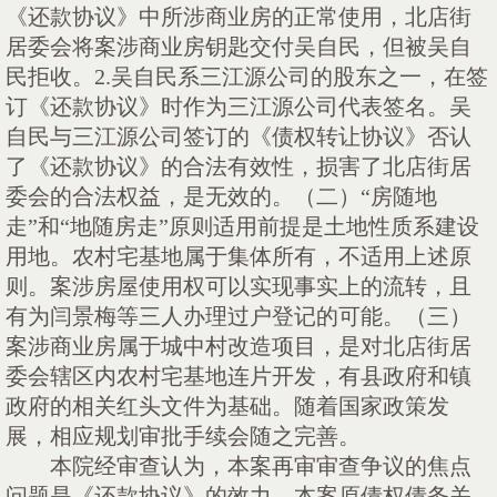
《还款协议》中所涉商业房的正常使用，北店街
居委会将案涉商业房钥匙交付吴自民，但被吴自
民拒收。2.吴自民系三江源公司的股东之一，在签
订《还款协议》时作为三江源公司代表签名。吴
自民与三江源公司签订的《债权转让协议》否认
了《还款协议》的合法有效性，损害了北店街居
委会的合法权益，是无效的。（二）“房随地
走”和“地随房走”原则适用前提是土地性质系建设
用地。农村宅基地属于集体所有，不适用上述原
则。案涉房屋使用权可以实现事实上的流转，且
有为闫景梅等三人办理过户登记的可能。（三）
案涉商业房属于城中村改造项目，是对北店街居
委会辖区内农村宅基地连片开发，有县政府和镇
政府的相关红头文件为基础。随着国家政策发
展，相应规划审批手续会随之完善。
本院经审查认为，本案再审审查争议的焦点
问题是《还款协议》的效力。本案原债权债务关