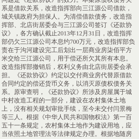
系是借款关系，改造指挥部向三江源公司借款，
城关镇政府为担保人。为清偿借款债务，改造指
挥部、北店街居委会与三江源公司签订《还款协
议》，各方确认截止
2013年12月31日，改造指挥
部仍欠三江源公司本息约700万元，改造指挥部负
责在于沟河建设完工后划出一层商业房柒佰平方
米交给三江源公司，用于偿还所欠其所有本息。
改造指挥部撤销后，权利义务由北店街居委会承
担。《还款协议》约定以交付商业房代替原借款
合同约定的偿还货币义务，以消灭原债权债务关
系。原审查明，《还款协议》所涉及房屋属于城
中村改造工程的一部分，建设在农村集体土地
上，没有相关规划审批手续，至今未交付闫景梅
等三人。根据《中华人民共和国物权法》第一百
五十一条规定，农村集体土地作为建设用地，应
当依照土地管理法等法律规定办理。根据地随房