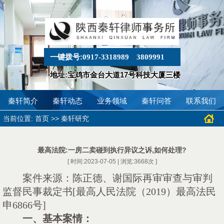
一键拨号:
0917-3318989
3809991
地址:宝鸡市金台大道17号科技大厦三楼
秦轩简介
秦轩动态
业务领域
秦轩问答
联系我们
当前位置:
>>
首页
秦轩研究
最高法院:一房二卖碰到执行异议之诉,如何处理?
[ 时间:2023-07-05 | 浏览:
3668
次 ]
案件来源：
陈正德、谢国际再审审查与审判
监督民事裁定书
[最高人民法院（2019）最高法民
申6866号]
一、基本案情：