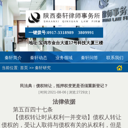
一键拨号:
0917-3318989
3809991
地址:宝鸡市金台大道17号科技大厦三楼
秦轩简介
秦轩动态
业务领域
秦轩问答
联系我们
当前位置:
>>
首页
秦轩研究
民法典：债权转让，抵押权变更是否须重新登记？
[ 时间:2021-08-06 | 浏览:
2729
次 ]
法律依据
第五百四十七条
【债权转让时从权利一并变动】债权人转让
债权的，受让人取得与债权有关的从权利，但是