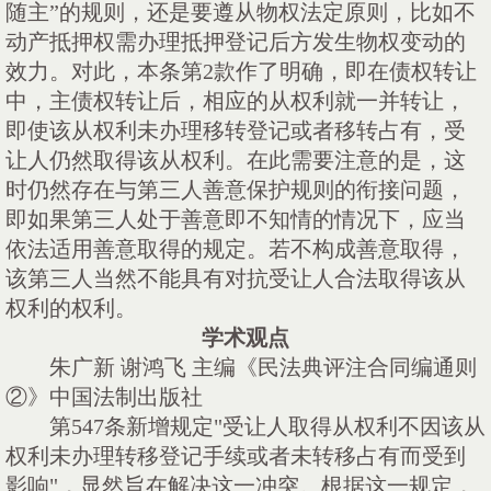
随主”的规则，还是要遵从物权法定原则，比如不
动产抵押权需办理抵押登记后方发生物权变动的
效力。对此，本条第2款作了明确，即在债权转让
中，主债权转让后，相应的从权利就一并转让，
即使该从权利未办理移转登记或者移转占有，受
让人仍然取得该从权利。在此需要注意的是，这
时仍然存在与第三人善意保护规则的衔接问题，
即如果第三人处于善意即不知情的情况下，应当
依法适用善意取得的规定。若不构成善意取得，
该第三人当然不能具有对抗受让人合法取得该从
权利的权利。
学术观点
朱广新
谢鸿飞
主编《民法典评注合同编通则
②》中国法制出版社
第
547条新增规定"受让人取得从权利不因该从
权利未办理转移登记手续或者未转移占有而受到
影响"，显然旨在解决这一冲突。根据这一规定，