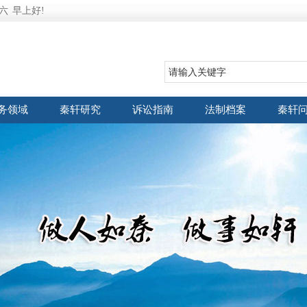
六
早上好!
务领域
秦轩研究
诉讼指南
法制档案
秦轩