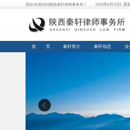
您好!欢迎访问陕西秦轩律师事务所！
2026年8月10日
星
首 页
秦轩简介
秦轩动态
业