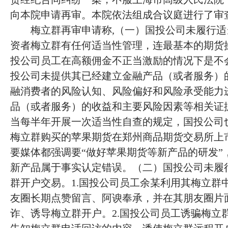
向本院申请再审。本院依法组成合议庭进行了审
梅立群再审申请称
,（一）国投公司未履行适
资者梅立群有任何适当性管理，连最基本的期货操
投公司员工在高额佣金不正当激励的情况下是不会
投公司未提供其已经建立金融产品（或者服务）
融消费者的风险认知、风险偏好和风险承受能力
品（或者服务）的收益和主要风险因素等相关证据
当每半年开展一次适当性自查的规定，国投公司也
梅立群购买的苹果期货在郑州商品期货交易所上
要媒体都强调要“做好苹果期货等新产品的研发”
新产品属于事实认定错误。（二）国投公司未履
群开户交易。1.国投公司员工余某利用其梅立群
友圈长期点赞留言、阿谀奉承，并在其朋友圈片
诈、诱导梅立群开户。2.国投公司员工诱骗梅立