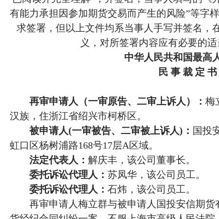
有能力承担因参加期货交易而产生的风险”等字
求签署，但以上文件均系当事人手写并签名，
义，对所签署内容应有必要的适
中华人民共和国最高
民
事
裁
定
书
再审申请人（一审原告、二审上诉人）：
梅
汉族，住浙江省绍兴市柯桥区。
被申请人
(一审被告、二审被上诉人)：
国投
虹口区杨树浦路
168号17层A区域。
法定代表人：
解庆丰，该公司董事长。
委托诉讼代理人：
苏凤华，该公司员工。
委托诉讼代理人：
石炜，该公司员工。
再审申请人梅立群与被申请人国投安信期货
货经纪合同纠纷一案，不服上海市高级人民法院