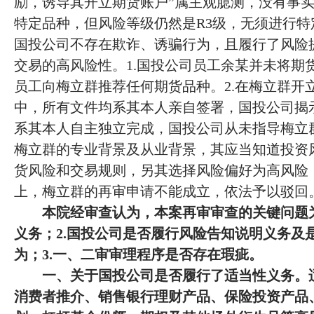
励，诱导其开立期货账户”属主观臆测，没有事实
特定品种，但风险等级仍然是R3级，无须进行
国投公司不存在欺诈、诱骗行为，且履行了风险
交易的高风险性。1.国投公司员工余某并未将期
员工向梅立群推荐任何期货品种。2.在梅立群开
中，所有文件均系其本人亲自签署，国投公司揭示
系其本人自主独立完成，国投公司从未指导梅立群
梅立群的专业背景及从业背景，其应当知道投资
货风险和交易规则，另其选择风险偏好为高风险
上，梅立群的再审申请不能成立，依法予以驳回
本院经审查认为，本案再审审查的关键问题
义务；2.国投公司是否履行风险告知说明义务及
为；3.一、二审审理程序是否存在瑕疵。
一、关于国投公司是否履行了适当性义务。
消费者推介、销售银行理财产品、保险投资产品