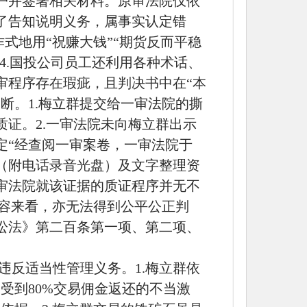
户并签署相关材料。原审法院仅依
了告知说明义务，属事实认定错
式地用“祝赚大钱”“期货反而平稳
4.国投公司员工还利用各种术话、
审程序存在瑕疵，且判决书中在“本
断。1.梅立群提交给一审法院的撕
证。2.一审法院未向梅立群出示
定“经查阅一审案卷，一审法院于
录音（附电话录音光盘）及文字整理资
审法院就该证据的质证程序并无不
内容来看，亦无法得到公平公正判
讼法》第二百条第一项、第二项、
违反适当性管理义务。1.梅立群依
工受到80%交易佣金返还的不当激