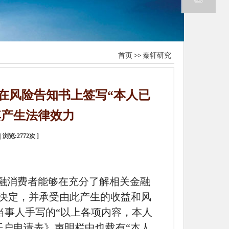
首页
>>
秦轩研究
在风险告知书上签写“本人已
其产生法律效力
| 浏览:
2772
次 ]
金融消费者能够在充分了解相关金融
决定，并承受由此产生的收益和风
当事人手写的“以上各项内容，本人
开户申请表》声明栏中也载有“本人