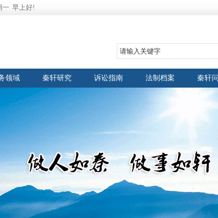
期一
早上好!
务领域
秦轩研究
诉讼指南
法制档案
秦轩