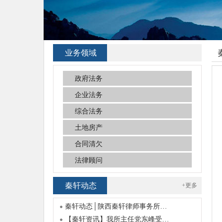
业务领域
政府法务
企业法务
综合法务
土地房产
合同清欠
法律顾问
秦轩动态
+更多
秦轩动态│陕西秦轩律师事务所…
【秦轩资讯】我所主任党东峰受…