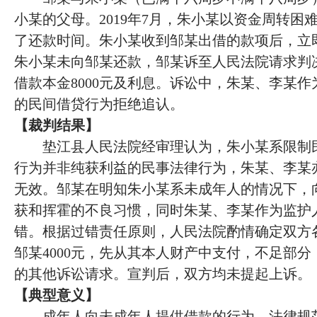
小某的父母。
2019年7月，朱小某以资金周转困
了还款时间。朱小某收到邹某出借的款项后，立
朱小某未向邹某还款，邹某诉至人民法院请求判
借款本金8000元及利息。诉讼中，朱某、李某
的民间借贷行为拒绝追认。
【
裁判结果
】
垫江县人民法院经审理认为，朱小某系限制
行为并非纯获利益的民事法律行为，朱某、李某
无效。邹某在明知朱小某系未成年人的情况下，
获和挥霍的不良习惯，同时朱某、李某作为监护
错。根据过错责任原则，人民法院酌情确定双方
邹某4000元，先从其本人财产中支付，不足部
的其他诉讼请求。宣判后，双方均未提起上诉。
【
典型意义
】
成年人向未成年人提供借款的行为，法律规