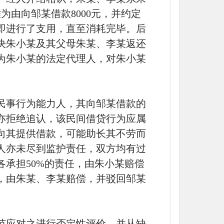
难为由向邹某借款8000元，并约定
即进行了支用，直至消耗完毕。后
决朱小某及其父母朱某、李某返还
作为朱小某的法定代理人，对朱小某
民事行为能力人，其向邹某借款的
亦拒绝追认，该民间借贷行为应属
向其提供借款，可能助长其不劳而
人亦未尽到监护责任，双方均有过
各承担
50%的责任，由朱小某赔偿
分，由朱某、李某赔偿，并驳回邹某
范应对之进行否定性评价，并从缺