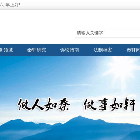
六
早上好!
务领域
秦轩研究
诉讼指南
法制档案
秦轩