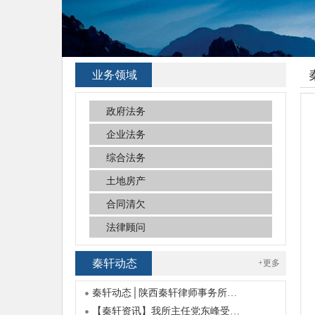
业务领域
政府法务
企业法务
综合法务
土地房产
合同清欠
法律顾问
秦轩动态
+更多
秦轩动态│陕西秦轩律师事务所…
【秦轩资讯】我所主任党东峰受…