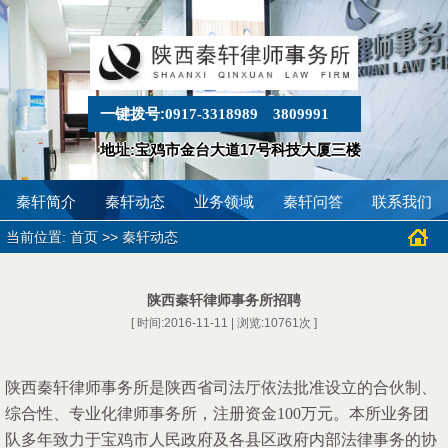
一键拨号:
0917-3318989
3809991
地址:宝鸡市金台大道17号科技大厦三楼
秦轩简介
秦轩动态
业务领域
秦轩问答
联系我们
当前位置:
>>
首页
秦轩动态
陕西秦轩律师事务所招聘
[ 时间:2016-11-11 | 浏览:
10761
次 ]
陕西秦轩律师事务所是陕西省司法厅依法批准设立的合伙制、
综合性、专业化律师事务所，注册资金100万元。本所业务团
队多年致力于宝鸡市人民政府及各县区政府内部法律事务的协