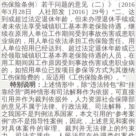
伤保险条例〉若干问题的意见（二）》（
2016
年3月28日 人社部发［2016］29号）“二、
达
到或超过法定退休年龄，但未办理退休手续或
者未依法享受城镇职工基本养老保险待遇，继
续在原用人单位工作期间受到事故伤害或患职
业病的，用人单位依法承担工伤保险责任。用
人单位招用已经达到、超过法定退休年龄或已
经领取城镇职工基本养老保险待遇的人员，在
用工期间因工作原因受到事故伤害或患职业病
的，如招用单位已按项目参保等方式为其缴纳
工伤保险费的，应适用《工伤保险条例》。
”
特别说明：
上述情形中，除
“违法转包”和“挂
靠经营”两种情形有司法解释作为依据，可直接
引用并作为裁判依据外，人力资源社会保障部
的意见不属于法律、行政法规、司法解释，加
之我国不是判例法系国家，本文引用的“参考案
例”亦不是指导性案例，因此，上述意见和案例
对具体案件的审理、裁判并无法律上的约束
力。司法实践中，人民法院在处理类似案件