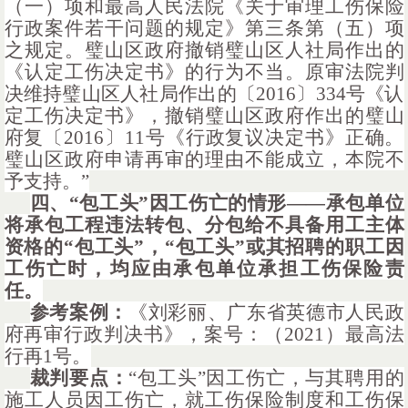
（一）项和最高人民法院《关于审理工伤保险
行政案件若干问题的规定》第三条第（五）项
之规定。璧山区政府撤销璧山区人社局作出的
《认定工伤决定书》的行为不当。原审法院判
决维持璧山区人社局作出的〔2016〕334号《认
定工伤决定书》，撤销璧山区政府作出的璧山
府复〔2016〕11号《行政复议决定书》正确。
璧山区政府申请再审的理由不能成立，本院不
予支持。”
四、
“包工头”因工伤亡的情形——
承包单位
将承包工程违法转包、分包给不具备用工主体
资格的
“包工头”，“包工头”或其招聘的职工因
工伤亡时，均应由承包单位承担工伤保险责
任。
参考案例：
《刘彩丽、广东省英德市人民政
府再审行政判决书》，案号：（
2021）最高法
行再1号。
裁判要点：
“
包工头
”因工伤亡，与其聘用的
施工人员因工伤亡，就工伤保险制度和工伤保