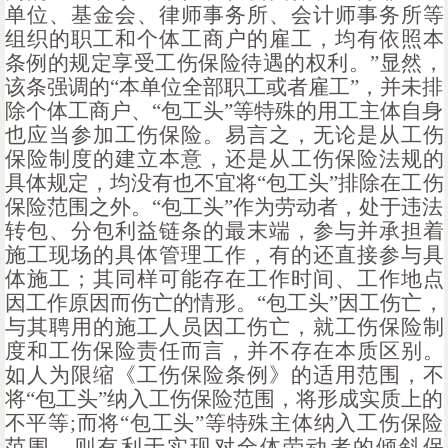
单位、基金会、律师事务所、会计师事务所等
组织的职工和个体工商户的雇工，均有依照本
条例的规定享受工伤保险待遇的权利。”显然，
该条强调的“本单位全部职工或者雇工”，并未排
除个体工商户、“包工头”等特殊的用工主体自身
也应当参加工伤保险。易言之，无论是从工伤
保险制度的建立本意，还是从工伤保险法规的
具体规定，均没有也不宜将“包工头”排除在工伤
保险范围之外。“包工头”作为劳动者，处于违法
转包、分包利益链条的最末端，参与并承担着
施工现场的具体管理工作，有的还直接参与具
体施工；其同样可能存在工作时间、工作地点
因工作原因而伤亡的情形。“包工头”因工伤亡，
与其聘用的施工人员因工伤亡，就工伤保险制
度和工伤保险责任而言，并不存在本质区别。
如人为限缩《工伤保险条例》的适用范围，不
将“包工头”纳入工伤保险范围，将形成实质上的
不平等;而将“包工头”等特殊主体纳入工伤保险
范围，则有利于实现对全体劳动者的倾斜保