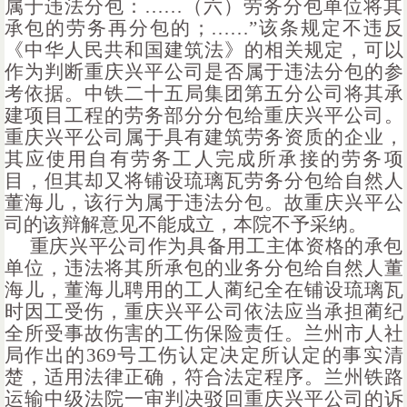
属于违法分包：……（六）劳务分包单位将其
承包的劳务再分包的；……”该条规定不违反
《中华人民共和国建筑法》的相关规定，可以
作为判断重庆兴平公司是否属于违法分包的参
考依据。中铁二十五局集团第五分公司将其承
建项目工程的劳务部分分包给重庆兴平公司。
重庆兴平公司属于具有建筑劳务资质的企业，
其应使用自有劳务工人完成所承接的劳务项
目，但其却又将铺设琉璃瓦劳务分包给自然人
董海儿，该行为属于违法分包。故重庆兴平公
司的该辩解意见不能成立，本院不予采纳。
重庆兴平公司作为具备用工主体资格的承包
单位，违法将其所承包的业务分包给自然人董
海儿，董海儿聘用的工人蔺纪全在铺设琉璃瓦
时因工受伤，重庆兴平公司依法应当承担蔺纪
全所受事故伤害的工伤保险责任。兰州市人社
局作出的
369号工伤认定决定所认定的事实清
楚，适用法律正确，符合法定程序。兰州铁路
运输中级法院一审判决驳回重庆兴平公司的诉