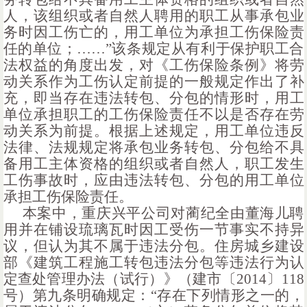
人，该组织或者自然人聘用的职工从事承包业
务时因工伤亡的，用工单位为承担工伤保险责
任的单位；……”该条规定从有利于保护职工合
法权益的角度出发，对《工伤保险条例》将劳
动关系作为工伤认定前提的一般规定作出了补
充，即当存在违法转包、分包的情形时，用工
单位承担职工的工伤保险责任不以是否存在劳
动关系为前提。根据上述规定，用工单位违反
法律、法规规定将承包业务转包、分包给不具
备用工主体资格的组织或者自然人，职工发生
工伤事故时，应由违法转包、分包的用工单位
承担工伤保险责任。
本案中，重庆兴平公司对蔺纪全由董海儿聘
用并在铺设琉璃瓦时因工受伤一节事实不持异
议，但认为其不属于违法分包。住房城乡建设
部《建筑工程施工转包违法分包等违法行为认
定查处管理办法（试行）》（建市〔
2014〕118
号）第九条明确规定：“存在下列情形之一的，