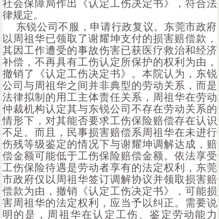
社会保障局作出《认定工伤决定书》，符合法
律规定。
东锐公司不服，申请行政复议。东莞市政府
以周祖华已领取了谢耀坤支付的损害赔偿款，
其因工作遭受的事故伤害已获医疗救治和经济
补偿，不再具有工伤认定所保护的权利为由，
撤销了《认定工伤决定书》。本院认为，东锐
公司与周祖华之间并非典型的劳动关系，而是
法律拟制的用工主体责任关系，周祖华在劳动
仲裁机构认定其与东锐公司不存在劳动关系的
情形下，对其能否要求工伤保险赔偿存在认识
不足。而且，民事损害赔偿系周祖华在未进行
伤残等级鉴定的情况下与谢耀坤调解达成，赔
偿金额可能低于工伤保险赔偿金额。依法享受
工伤保险待遇是劳动者享有的法定权利，东莞
市政府仅以周祖华签订调解协议并领取损害赔
偿款为由，撤销《认定工伤决定书》，可能损
害周祖华的法定权利，应当予以纠正。需要说
明的是，周祖华在认定工伤、鉴定劳动能力