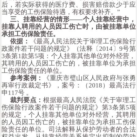
后，若实际获得的医疗费、损害赔偿款少于应
当享受的工伤保险待遇，有权要求补齐。
”
三、挂靠经营的情形
——
个人挂靠经营中，
挂靠人聘用的人员因工伤亡时，由被挂靠单位
承担工伤保险责任。
依据：
《最高人民法院关于审理工伤保险行
政案件若干问题的规定》（法释〔
2014〕9号
第
3条第1款第5项：
个人挂靠其他单位对外经营，
其聘用的人员因工伤亡的，被挂靠单位为承担
工伤保险责任的单位。
参考案例：
《重庆市璧山区人民政府与张勇
再审行政裁定书》，案号：（
2018）最高法行
申117号 。
裁判要点：
根据最高人民法院《关于审理工
伤保险行政案件若干问题的规定》第
3条第5项
的规定，个人挂靠其他单位对外经营，其聘用
的人员因工伤亡的，被挂靠单位为承担工伤保
险责任的单位。司法解释从保护劳动者的合法
权益出发，从挂靠经营关系推定出拟制的劳动