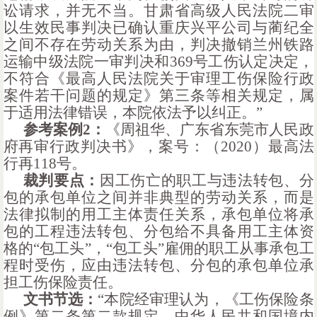
讼请求，并无不当。甘肃省高级人民法院二审
以生效民事判决已确认重庆兴平公司与蔺纪全
之间不存在劳动关系为由，判决撤销兰州铁路
运输中级法院一审判决和369号工伤认定决定，
不符合《最高人民法院关于审理工伤保险行政
案件若干问题的规定》第三条等相关规定，属
于适用法律错误，本院依法予以纠正。”
参考案例
2：
《周祖华、广东省东莞市人民政
府再审行政判决书》，案号：（
2020）最高法
行再118号。
裁判要点：
因工伤亡的职工与违法转包、分
包的承包单位之间并非典型的劳动关系，而是
法律拟制的用工主体责任关系，承包单位将承
包的工程违法转包、分包给不具备用工主体资
格的
“包工头”，“包工头”雇佣的职工从事承包工
程时受伤，应由违法转包、分包的承包单位承
担工伤保险责任。
文书节选：
“本院经审理认为，《工伤保险条
例》第二条第二款规定，中华人民共和国境内