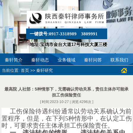
一键拨号:
0917-3318989
3809991
地址:宝鸡市金台大道17号科技大厦三楼
秦轩简介
秦轩动态
业务领域
秦轩问答
联系我们
当前位置:
>>
首页
秦轩研究
最高院 人社部：5种情形下，无需确认劳动关系，责任主体亦可能承
担工伤保险责任
[ 时间:2023-10-27 | 浏览:
4296
次 ]
工伤保险待遇纠纷通常以劳动关系确认为前
置程序，但是，在下列
5种情形中，
在认定工伤
时，可要求
责任主体承担工伤保险责任。
一、违法转包的情形
——
违法转包关系中，