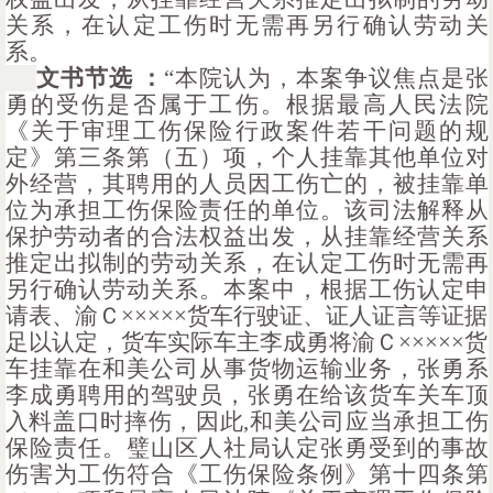
关系，在认定工伤时无需再另行确认劳动关
系。
文书节选
：
“本院认为，本案争议焦点是张
勇的受伤是否属于工伤。根据最高人民法院
《关于审理工伤保险行政案件若干问题的规
定》第三条第（五）项，个人挂靠其他单位对
外经营，其聘用的人员因工伤亡的，被挂靠单
位为承担工伤保险责任的单位。该司法解释从
保护劳动者的合法权益出发，从挂靠经营关系
推定出拟制的劳动关系，在认定工伤时无需再
另行确认劳动关系。本案中，根据工伤认定申
请表、渝Ｃ×××××货车行驶证、证人证言等证据
足以认定，货车实际车主李成勇将渝Ｃ×××××货
车挂靠在和美公司从事货物运输业务，张勇系
李成勇聘用的驾驶员，张勇在给该货车关车顶
入料盖口时摔伤，因此,和美公司应当承担工伤
保险责任。璧山区人社局认定张勇受到的事故
伤害为工伤符合《工伤保险条例》第十四条第