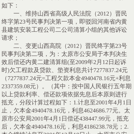
如下：
一、
维持山西省高级人民法院（
2012
）晋民
终字第
23
号民事判决第一项，即驳回河南省内黄
县建筑安装工程公司二公司清算小组的其他诉讼
请求；
二、
变更山西高院（
2012
）晋民终字第
23
号
民事判决第二项，为：太原市公安局于本判决生
效后偿还内黄二建清算组
(
至
2009
年
2
月
12
日起诉
时
)
欠工程款及贷款、垫资利息共计
7277837.24
元
（
7277837.24
元
=
工程欠款本金
4940478.16
元
+
利息
2337359.08
元）。（其中：按中国人民银行五年期
以上贷款利率、偿还款项依据先息后本原则进行
抵充，分段计算过程如下：
1.
计息至
2001
年
4
月
1
日
止，欠本金
4940478.16
元，利息
4624686.77
元。太
原市公安局
2001
年
4
月
1
日偿还
438447.99
元，抵充
后，欠本金
4940478.16
元，利息
4186238.78
元；
2.