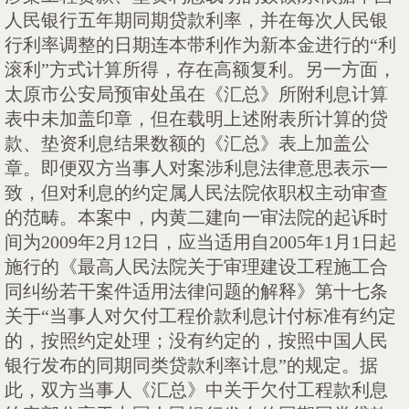
人民银行五年期同期贷款利率，并在每次人民银
行利率调整的日期连本带利作为新本金进行的“利
滚利”方式计算所得，存在高额复利。另一方面，
太原市公安局预审处虽在《汇总》所附利息计算
表中未加盖印章，但在载明上述附表所计算的贷
款、垫资利息结果数额的《汇总》表上加盖公
章。即便双方当事人对案涉利息法律意思表示一
致，但对利息的约定属人民法院依职权主动审查
的范畴。本案中，内黄二建向一审法院的起诉时
间为
2009
年
2
月
12
日，应当适用自
2005
年
1
月
1
日起
施行的《最高人民法院关于审理建设工程施工合
同纠纷若干案件适用法律问题的解释》第十七条
关于“当事人对欠付工程价款利息计付标准有约定
的，按照约定处理；没有约定的，按照中国人民
银行发布的同期同类贷款利率计息”的规定。据
此，双方当事人《汇总》中关于欠付工程款利息