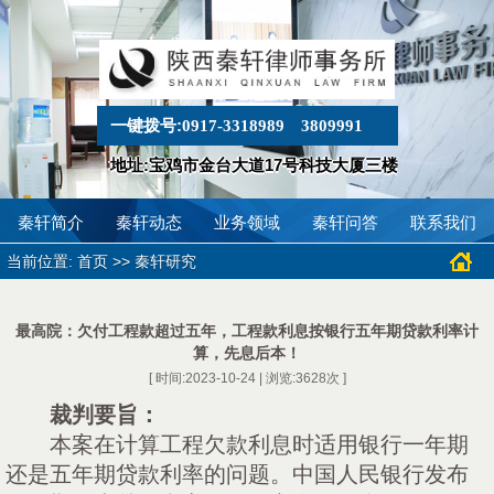
一键拨号:
0917-3318989
3809991
地址:宝鸡市金台大道17号科技大厦三楼
秦轩简介
秦轩动态
业务领域
秦轩问答
联系我们
当前位置:
>>
首页
秦轩研究
最高院：欠付工程款超过五年，工程款利息按银行五年期贷款利率计
算，先息后本！
[ 时间:2023-10-24 | 浏览:
3628
次 ]
裁判要旨：
本案在计算工程欠款利息时适用银行一年期
还是五年期贷款利率的问题。中国人民银行发布