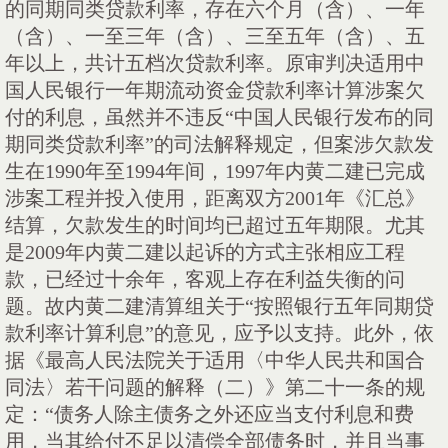
的同期同类贷款利率，存在六个月（含）、一年
（含）、一至三年（含）、三至五年（含）、五
年以上，共计五档次贷款利率。原审判决适用中
国人民银行一年期流动资金贷款利率计算涉案欠
付的利息，虽然并不违反
“中国人民银行发布的同
期同类贷款利率”的司法解释规定，但案涉欠款发
生在
1990
年至
1994
年间，
1997
年内黄二建已完成
涉案工程并投入使用，距离双方
2001
年《汇总》
结算，欠款发生的时间均已超过五年期限。尤其
是
2009
年内黄二建以起诉的方式主张相应工程
款，已经过十余年，客观上存在利益失衡的问
题。故内黄二建清算组关于“按照银行五年同期贷
款利率计算利息”的意见，应予以支持。此外，依
据《最高人民法院关于适用〈中华人民共和国合
同法〉若干问题的解释（二）》第二十一条的规
定：“债务人除主债务之外还应当支付利息和费
用，当其给付不足以清偿全部债务时，并且当事