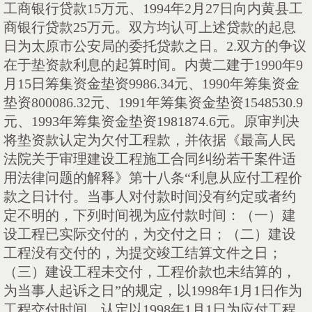
工商银行贷款
15
万元、
1994
年
2
月
27
日向内黄县工
商银行贷款
25
万元。双方均认可上述贷款的起息
日为太原市公安局的委托贷款之日。
2.
双方的争议
在于垫资款利息的起算时间。内黄二建于
1990
年
9
月
15
日筹集资金垫资
9986.34
元、
1990
年筹集资金
垫资
800086.32
元、
1991
年筹集资金垫资
1548530.9
元、
1993
年筹集资金垫资
1981874.6
元。原审判决
将垫资款认定为欠付工程款，并依据《最高人民
法院关于审理建设工程施工合同纠纷若干案件适
用法律问题的解释》第十八条“利息从应付工程价
款之日计付。当事人对付款时间没有约定或者约
定不明的，下列时间视为应付款时间：（一）建
设工程已实际交付的，为交付之日；（二）建设
工程没有交付的，为提交竣工结算文件之日；
（三）建设工程未交付，工程价款也未结算的，
为当事人起诉之日”的规定，以
1998
年
1
月
1
日作为
工程交付时间，认定以
1998
年
1
月
1
日为应付工程