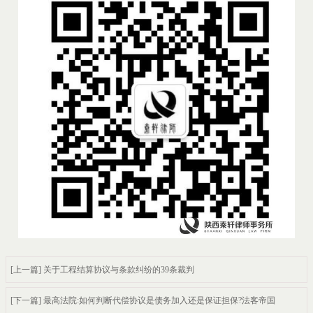
[上一篇] 关于工程结算协议与条款纠纷的39条裁判
[下一篇] 最高法院:如何判断代偿协议是债务加入还是保证担保?法客帝国