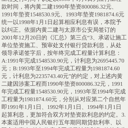
款时间，将内黄二建
1990
年垫资
800086.32
元、
1991
年垫资
1548530.9
元、
1993
年垫资
1981874.6
元
统一以
1998
年
1
月
1
日起算相应利息有误，本院予
以纠正。依据内黄二建与太原市公安局签订的
2001
年
12
月
20
日的《汇总》第三点“
3
、承诺让施工
单位垫资施工、预审处支付银行贷款利息，从处
领导承诺签字后，按年终完成工程量计算利息：
A:1991
年完成
1548530.90
元，计利息为
2695445.70
元；
B:1993
年至
1994
年完成工程量为
1981874.60
元，计利息为
2235743.40
元”的约定，对上述内黄
二建因涉案工程而
1990
年垫资
800086.32
元，
1991
年完成工程量
1548530.90
元，
1993
年至
1994
年完成
工程量为
1981874.60
元，分别从对应第二个自然年
即
1991
年
1
月
1
日、
1992
年
1
月
1
日、
1994
年
1
月
1
日
起算利息，更加符合双方对垫资款利息的约定。
3.
本案适用中国人民银行五年期同期贷款利率、以