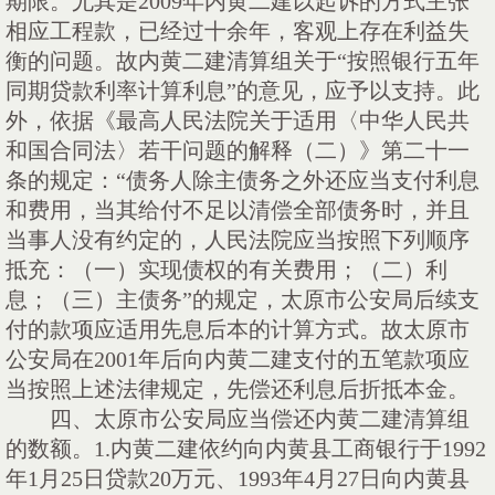
期限。尤其是
2009
年内黄二建以起诉的方式主张
相应工程款，已经过十余年，客观上存在利益失
衡的问题。故内黄二建清算组关于“按照银行五年
同期贷款利率计算利息”的意见，应予以支持。此
外，依据《最高人民法院关于适用〈中华人民共
和国合同法〉若干问题的解释（二）》第二十一
条的规定：“债务人除主债务之外还应当支付利息
和费用，当其给付不足以清偿全部债务时，并且
当事人没有约定的，人民法院应当按照下列顺序
抵充：（一）实现债权的有关费用；（二）利
息；（三）主债务”的规定，太原市公安局后续支
付的款项应适用先息后本的计算方式。故太原市
公安局在
2001
年后向内黄二建支付的五笔款项应
当按照上述法律规定，先偿还利息后折抵本金。
四、
太原市公安局应当偿还内黄二建清算组
的数额。
1.
内黄二建依约向内黄县工商银行于
1992
年
1
月
25
日贷款
20
万元、
1993
年
4
月
27
日向内黄县