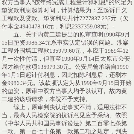
双方当事人“按年终完成工程量计算利息”的约定为
垫资款利息起算时间，计算结果为：至起诉日欠
工程款及贷款、垫资利息共计
7277837.237
元（欠
付本金
4940478.16
元，利息
2337359.08
元）。
五、
关于内黄二建提出的原审查明
1990
年
9
月
15
日垫资
9986.34
元系事实认定错误的问题。涉案
工程外围墙工程款
135979.60
元，本应于
1989
年
12
月一次性付清，但直至
1990
年
9
月
14
日太原市公安
局才给付款项
135979.30
元。公安局曾承诺自
1990
年
1
月
1
日起计付利息，因此扣除利息后，还剩本
金
9986.34
元。该款项认定为从
1990
年
9
月
15
日开始
的垫资，原审中双方当事人均予以认可。故内黄
二建的该项请求，本院不予支持。
综上，原审判决认定事实不清，适用法律不
当，最高人民检察院的抗诉意见应予采纳。依照
《中华人民共和国民事诉讼法》第二百零七条第
一款、第一百七十条第一款第二项之规定，判决