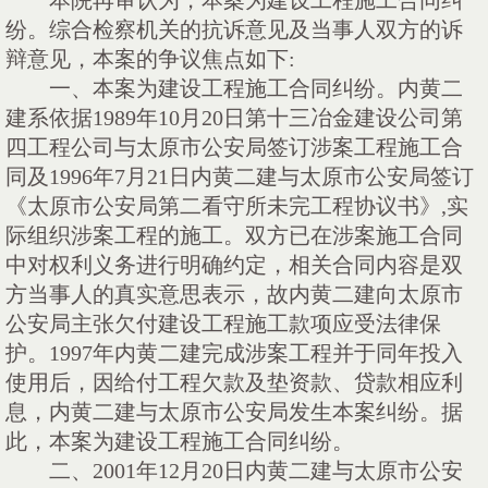
本院再审认为，本案为建设工程施工合同纠
纷。综合检察机关的抗诉意见及当事人双方的诉
辩意见，本案的争议焦点如下
:
一、
本案为建设工程施工合同纠纷。内黄二
建系依据
1989
年
10
月
20
日第十三冶金建设公司第
四工程公司与太原市公安局签订涉案工程施工合
同及
1996
年
7
月
21
日内黄二建与太原市公安局签订
《太原市公安局第二看守所未完工程协议书》
,
实
际组织涉案工程的施工。双方已在涉案施工合同
中对权利义务进行明确约定，相关合同内容是双
方当事人的真实意思表示，故内黄二建向太原市
公安局主张欠付建设工程施工款项应受法律保
护。
1997
年内黄二建完成涉案工程并于同年投入
使用后，因给付工程欠款及垫资款、贷款相应利
息，内黄二建与太原市公安局发生本案纠纷。据
此，本案为建设工程施工合同纠纷。
二、
2001
年
12
月
20
日内黄二建与太原市公安