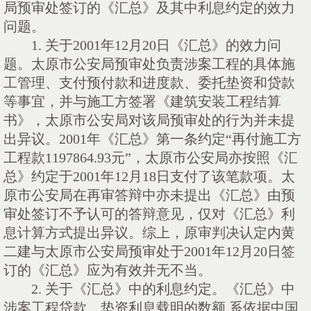
局预审处签订的《汇总》及其中利息约定的效力
问题。
1.
关于
2001
年
12
月
20
日《汇总》的效力问
题。太原市公安局预审处负责涉案工程的具体施
工管理、支付预付款和进度款、委托垫资和贷款
等事宜，并与施工方签署《建筑安装工程结算
书》，太原市公安局对该局预审处的行为并未提
出异议。
2001
年《汇总》第一条约定“再付施工方
工程款
1197864.93
元”，太原市公安局亦按照《汇
总》约定于
2001
年
12
月
18
日支付了该笔款项。太
原市公安局在再审答辩中亦未提出《汇总》由预
审处签订不予认可的答辩意见，仅对《汇总》利
息计算方式提出异议。综上，原审判决认定内黄
二建与太原市公安局预审处于
2001
年
12
月
20
日签
订的《汇总》应为有效并无不当。
2.
关于《汇总》中的利息约定。《汇总》中
涉案工程贷款、垫资利息载明的数额
,
系依据中国