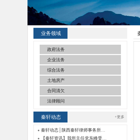
业务领域
政府法务
企业法务
综合法务
土地房产
合同清欠
法律顾问
秦轩动态
+更多
秦轩动态│陕西秦轩律师事务所…
【秦轩资讯】我所主任党东峰受…