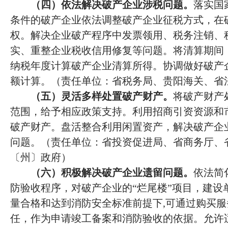
（四）依法解决破产企业涉税问题。
落实国
条件的破产企业依法调整破产企业征税方式，在
权。解决企业破产程序中发票领用、税务注销、
实、重整企业税收信用修复等问题。将清算期间
纳税年度计算破产企业清算所得。协调做好破产
额计算。（责任单位：省税务局、贵阳海关、省
（五）灵活多样处置破产财产。
将破产财产
范围，给予相应政策支持。利用招商引资资源和
破产财产。盘活整合利用闲置资产，解决破产企
问题。（责任单位：省投资促进局、省商务厅、
〔州〕政府）
（六）积极解决破产企业遗留问题。
依法简
防验收程序，对破产企业的
“烂尾楼”项目，建
量合格和达到消防安全标准前提下,可通过购买
任，作为申请竣工备案和消防验收的依据。允许