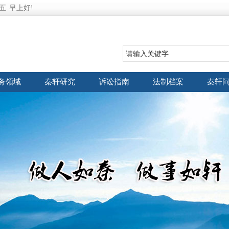
五
早上好!
务领域
秦轩研究
诉讼指南
法制档案
秦轩