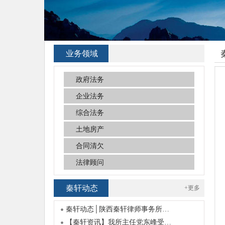
业务领域
政府法务
企业法务
综合法务
土地房产
合同清欠
法律顾问
秦轩动态
+更多
秦轩动态│陕西秦轩律师事务所…
【秦轩资讯】我所主任党东峰受…