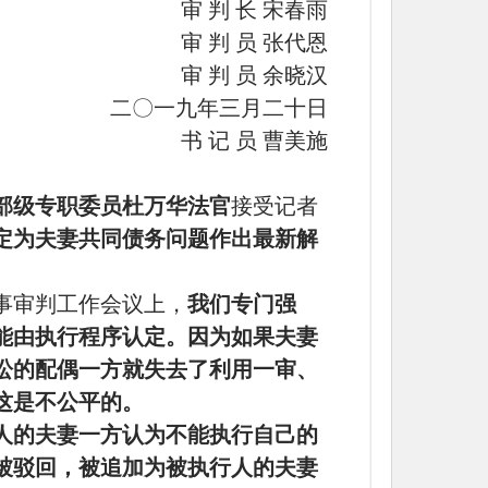
审
判
长
宋春雨
审
判
员
张代恩
审
判
员
余晓汉
二〇一九年三月二十日
书
记
员
曹美施
部级专职委员杜万华法官
接受记者
定为夫妻共同债务问题作出最新解
商事审判工作会议上，
我们专门强
能由执行程序认定。因为如果夫妻
讼的配偶一方就失去了利用一审、
这是不公平的。
人的夫妻一方认为不能执行自己的
被驳回，被追加为被执行人的夫妻