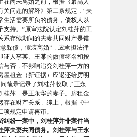
生在尚未离婚之前，根据《最高人
有关问题的解释》第二条规定，“夫
常生活需要所负的债务，债权人以
予支持。”原审法院认定刘桂萍的工
关系存续期间的夫妻共同财产是错
意躲债，假装离婚”，应承担法律
即证人李某、王某的做假签名和按
信与否，不影响追究刘桂萍一方的
取的房屋租金（新证据）应退还给厉明
行询问笔录记录了刘桂萍收取了王永
刘桂萍，是王永华的妻子。房租金
然存在财产关系。综上，根据《中
二项规定申请再审。
贷纠纷一案中，刘桂萍并非案件当
桂萍夫妻共同债务。刘桂萍与王永