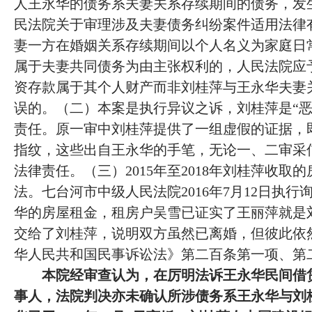
人王永华的债务系夫妻关系存续期间的债务，发
民法院关于审理涉及夫妻债务纠纷案件适用法律
妻一方在婚姻关系存续期间以个人名义为家庭日
属于夫妻共同债务为由主张权利的，人民法院应
资存款属于其个人财产而非刘桂萍与王永华夫妻
误的。（二）本案是执行异议之诉，刘桂萍是“恶
责任。原一审中刘桂萍提供了一组虚假的证据，
指纹，这些出自王永华的手笔，无论一、二审采
法律责任。（三）2015年至2018年刘桂萍收
法。七台河市中级人民法院2016年7月12日执
华的房屋租金，租房户吴雪已证实了王丽萍就是
交给了刘桂萍，说明双方虽然已离婚，但彼此依
华人民共和国民事诉讼法》第二百条第一项、第
本院经审查认为，在厉明法诉王永华民间借
事人，法院判决亦未确认所涉债务系王永华与刘