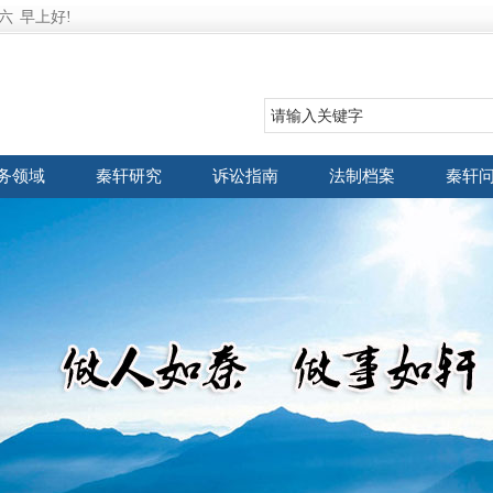
六
早上好!
务领域
秦轩研究
诉讼指南
法制档案
秦轩