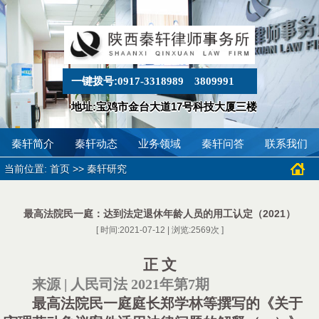
一键拨号:
0917-3318989
3809991
地址:宝鸡市金台大道17号科技大厦三楼
秦轩简介
秦轩动态
业务领域
秦轩问答
联系我们
当前位置:
>>
首页
秦轩研究
最高法院民一庭：达到法定退休年龄人员的用工认定（2021）
[ 时间:2021-07-12 | 浏览:
2569
次 ]
正
文
来源
| 人民司法 2021年第7期
最高法院民一庭庭长郑学林等撰写的《关于